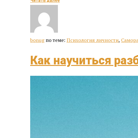
Читать далее
bonug
по теме:
Психология личности
,
Самора
Как научиться раз