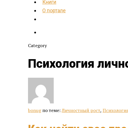
Книги
О портале
Category
Психология личн
bonug
по теме:
Личностный рост
,
Психология