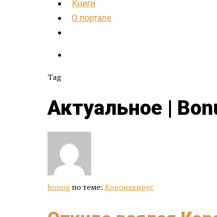
Книги
О портале
Tag
Актуальное | Bon
bonug
по теме:
Коронавирус