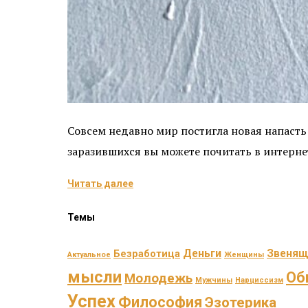
Совсем недавно мир постигла новая напасть
заразившихся вы можете почитать в интерне
Читать далее
Темы
Деньги
Звенящ
Безработица
Актуальное
Женщины
мысли
Об
Молодежь
Мужчины
Нарциссизм
Успех
Философия
Эзотерика