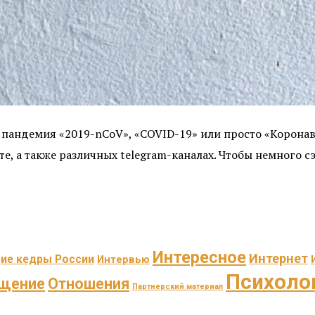
 пандемия «2019-nCoV», «COVID-19» или просто «Коронави
те, а также различных telegram-каналах. Чтобы немного 
Интересное
Интернет
ие кедры России
Интервью
Психоло
щение
Отношения
Партнерский материал