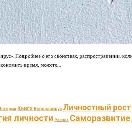
рус». Подробнее о его свойствах, распространении, кол
сэкономить время, можете…
Личностный рост
Книги
История
Коронавирус
гия личности
Саморазвитие
Разное