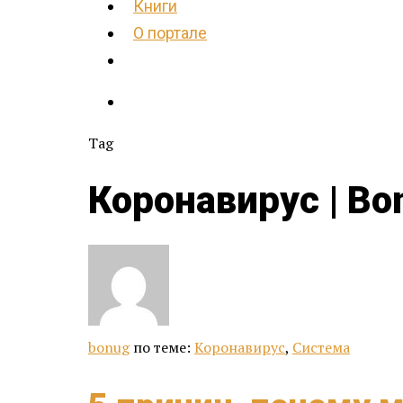
Книги
О портале
Tag
Коронавирус | Bo
bonug
по теме:
Коронавирус
,
Система