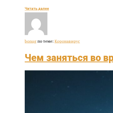
Читать далее
bonug
по теме:
Коронавирус
Чем заняться во в