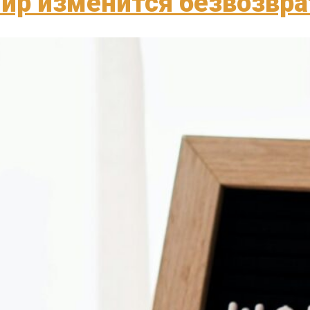
мир изменится безвозвр