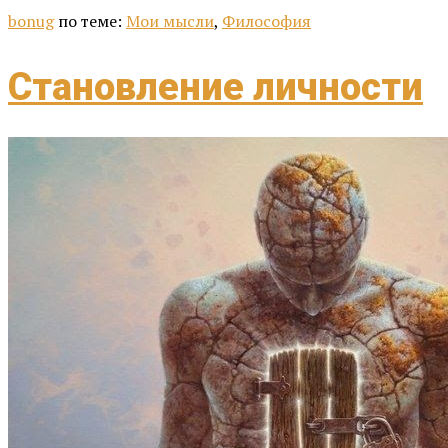
bonug
по теме:
Мои мысли
,
Философия
Становление личности