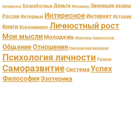
Деньги
Звенящие кедры
Безработица
Актуальное
Женщины
Интересное
Интернет
России
Интервью
История
Личностный рост
Книги
Коронавирус
Мои мысли
Молодежь
Мужчины
Нарциссизм
Общение
Отношения
Партнерский материал
Психология личности
Разное
Саморазвитие
Успех
Система
Философия
Эзотерика