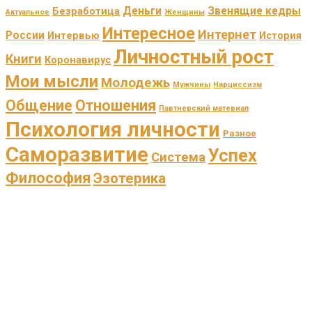
Деньги
Звенящие кедры
Безработица
Актуальное
Женщины
Интересное
Интернет
России
Интервью
История
Личностный рост
Книги
Коронавирус
Мои мысли
Молодежь
Мужчины
Нарциссизм
Общение
Отношения
Партнерский материал
Психология личности
Разное
Саморазвитие
Успех
Система
Философия
Эзотерика