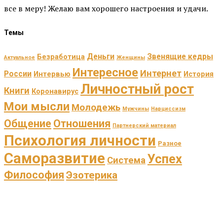
все в меру! Желаю вам хорошего настроения и удачи.
Темы
Деньги
Звенящие кедры
Безработица
Актуальное
Женщины
Интересное
Интернет
России
Интервью
История
Личностный рост
Книги
Коронавирус
Мои мысли
Молодежь
Мужчины
Нарциссизм
Общение
Отношения
Партнерский материал
Психология личности
Разное
Саморазвитие
Успех
Система
Философия
Эзотерика