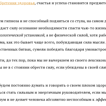
бретения здоровья
, счастья и успеха становится предме
 гипноза и не способный подняться со стула, на самом д
аст силу осознание необходимости спасти чью-то жизнь, 
ологической установкой
, а не физической силой, хотя ра
ма, как это бывает чаще всего, побуждающая сила мысли 
вственных битвах, сумели победить благодаря умонастр
, до тех пор, пока мы не вычеркнем из своего лексикона 
Мы не в с стоянии обрести силу, если убеждены в своей сл
дем постоянно думать и говорить о своем плохом здоров
ться стать сильным и энергичным руководителем, если м
азум и не делает человека абсолютно неспособным к
эффе