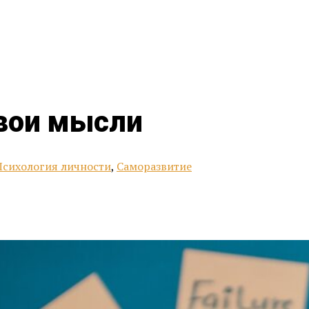
вои мысли
Психология личности
,
Саморазвитие