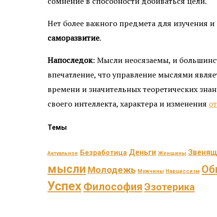
сомнение в способности добиваться цели.
Нет более важного предмета для изучения 
саморазвитие
.
Напоследок
: Мысли неосязаемы, и большинс
впечатление, что управление мыслями явля
времени и значительных теоретических знан
своего интеллекта, характера и изменения
о
Темы
Деньги
Звенящ
Безработица
Актуальное
Женщины
мысли
Об
Молодежь
Мужчины
Нарциссизм
Успех
Философия
Эзотерика