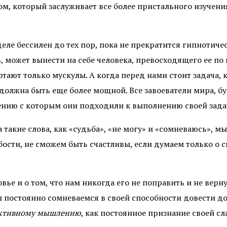
том, который заслуживает все более пристального изучени
еле бессилен до тех пор, пока не прекратится гипнотиче
может вынести на себе человека, превосходящего ее по 
ботают только мускулы. А когда перед нами стоит задача, 
должна быть еще более мощной. Все завоеватели мира, бу
оению с которым они подходили к выполнению своей зада
такие слова, как «судьба», «не могу» и «сомневаюсь», мы
абости, не сможем быть счастливы, если думаем только о 
ье и о том, что нам никогда его не поправить и не верн
ы постоянно сомневаемся в своей способности довести д
ктивному мышлению
, как постоянное признание своей сл