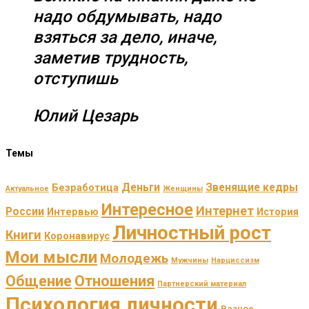
надо обдумывать, надо
взяться за дело, иначе,
заметив трудность,
отступишь
Юлий Цезарь
Темы
Деньги
Звенящие кедры
Безработица
Актуальное
Женщины
Интересное
Интернет
России
Интервью
История
Личностный рост
Книги
Коронавирус
Мои мысли
Молодежь
Мужчины
Нарциссизм
Общение
Отношения
Партнерский материал
Психология личности
Разное