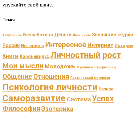
упускайте свой шанс.
Темы
Деньги
Звенящие кедры
Безработица
Актуальное
Женщины
Интересное
Интернет
России
Интервью
История
Личностный рост
Книги
Коронавирус
Мои мысли
Молодежь
Мужчины
Нарциссизм
Общение
Отношения
Партнерский материал
Психология личности
Разное
Саморазвитие
Успех
Система
Философия
Эзотерика