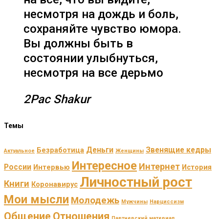
несмотря на дождь и боль,
сохраняйте чувство юмора.
Вы должны быть в
состоянии улыбнуться,
несмотря на все дерьмо
2Pac Shakur
Темы
Деньги
Звенящие кедры
Безработица
Актуальное
Женщины
Интересное
Интернет
России
Интервью
История
Личностный рост
Книги
Коронавирус
Мои мысли
Молодежь
Мужчины
Нарциссизм
Общение
Отношения
Партнерский материал