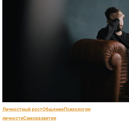
Личностный рост
Общение
Психология
личности
Саморазвитие