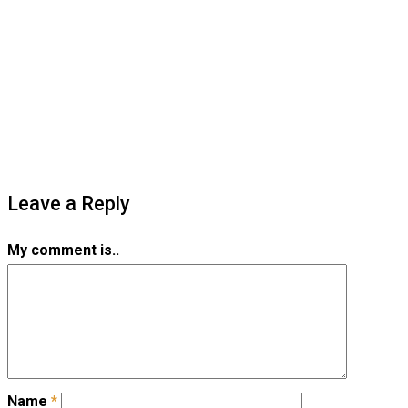
Leave a Reply
My comment is..
Name
*