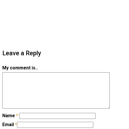
Leave a Reply
My comment is..
Name
*
Email
*